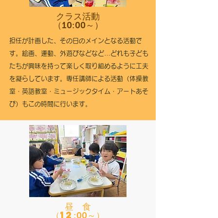
クラス活動
（
）
10:00～
担任が計画した、その日のメインとなる活動で
す。絵画、運動、外遊びなどなど…どれも子ども
たちが興味を持って楽しく取り組めるように工夫
を凝らしています。専任講師による活動（体操教
室・英語教室・ミュージックタイム・アートあそ
び）もこの時間に行います。
昼 食
（12
）
:00～