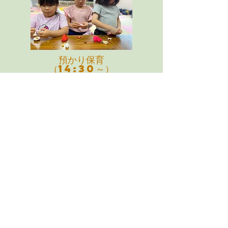
預かり保育
（14:30～）
新２号認定のお子様（就労、妊娠・出産、疾病、
親族の介護・看護等の理由で長時間保育が必要な
方）の預かり保育を行っております。毎日変わる
取り組みメニューを計画しておりますので、とっ
ても楽しく過ごすことができますよ。
※ 新２号認定をお持ちでなくても、急な御用な
どの際に預かり保育のご利用が可能です。
預かり保育について
日見幼稚園では、規定の保育時間（午前保育