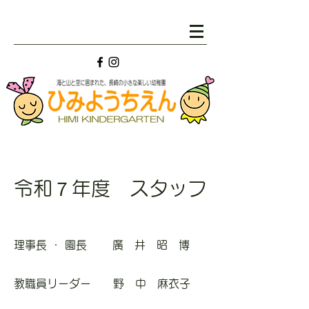
令和７年度 スタッフ
理事長 ・ 園長 廣 井 昭 博
教職員
リーダー 野 中 麻衣子