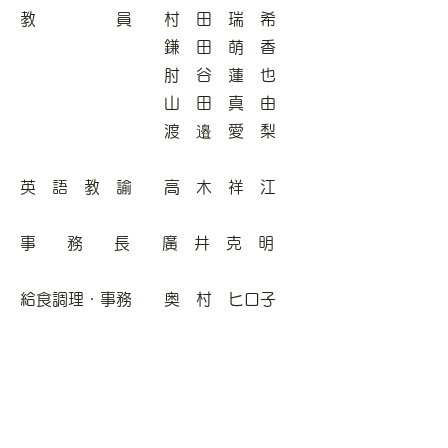
教 員 村 田
瑞 希
鎌 田 萌 香
肘 谷 蓮 也
山 田 真 由
​ 渡 邉 愛 梨
英 語 教 諭 高 木 祥 江
事 務 長 廣 井 克 明
​給食調理・事務 奥 村 ヒロ子
ご意見・ご要望・
その他（苦情等含
む）
ございましたらお電話にて園長が